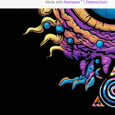
®
Made with
Festiware
|
Datenschutz